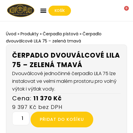
0
KOŠÍK
O SPOLEČNOSTI
Úvod
»
Produkty
»
Čerpadla pístová
»
Čerpadlo
dvouválcové LILA 75 – zelená tmavá
ČERPADLO DVOUVÁLCOVÉ LILA
75 – ZELENÁ TMAVÁ
Dvouválcové jednočinné čerpadlo LILA 75 lze
instalovat ve velmi malém prostoru pro volný
výtok i výtlak vody.
11 370
Kč
9 397
Kč
PŘIDAT DO KOŠÍKU