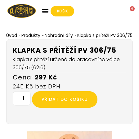
0
KOŠÍK
O SPOLEČNOSTI
Úvod
»
Produkty
»
Náhradní díly
»
Klapka s přítěží PV 306/75
KLAPKA S PŘÍTĚŽÍ PV 306/75
Klapka s přítěží určená do pracovního válce
306/75 (6216).
297
Kč
245
Kč
PŘIDAT DO KOŠÍKU