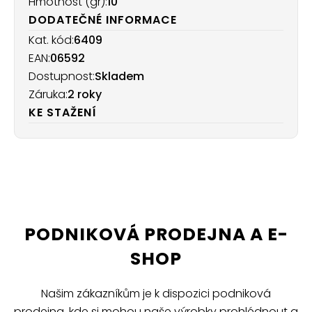
Hmotnost (gr):
10
DODATEČNÉ INFORMACE
Kat. kód:
6409
EAN:
06592
Dostupnost:
Skladem
Záruka:
2 roky
KE STAŽENÍ
PODNIKOVÁ PRODEJNA A E-
SHOP
Našim zákazníkům je k dispozici podniková
prodejna, kde si mohou naše výrobky prohlédnout a