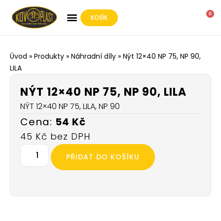
0
KOŠÍK
O SPOLEČNOSTI
Úvod
»
Produkty
»
Náhradní díly
»
Nýt 12×40 NP 75, NP 90,
LILA
NÝT 12×40 NP 75, NP 90, LILA
NÝT 12×40 NP 75, LILA, NP 90
54
Kč
45
Kč
PŘIDAT DO KOŠÍKU