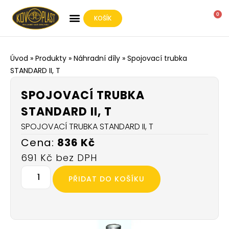
0
KOŠÍK
O SPOLEČNOSTI
Úvod
»
Produkty
»
Náhradní díly
»
Spojovací trubka
STANDARD II, T
SPOJOVACÍ TRUBKA
STANDARD II, T
SPOJOVACÍ TRUBKA STANDARD II, T
836
Kč
691
Kč
PŘIDAT DO KOŠÍKU