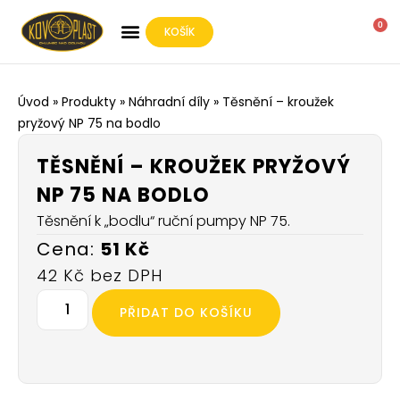
0
KOŠÍK
O SPOLEČNOSTI
Úvod
»
Produkty
»
Náhradní díly
»
Těsnění – kroužek
pryžový NP 75 na bodlo
TĚSNĚNÍ – KROUŽEK PRYŽOVÝ
NP 75 NA BODLO
Těsnění k „bodlu“ ruční pumpy NP 75.
51
Kč
42
Kč
PŘIDAT DO KOŠÍKU