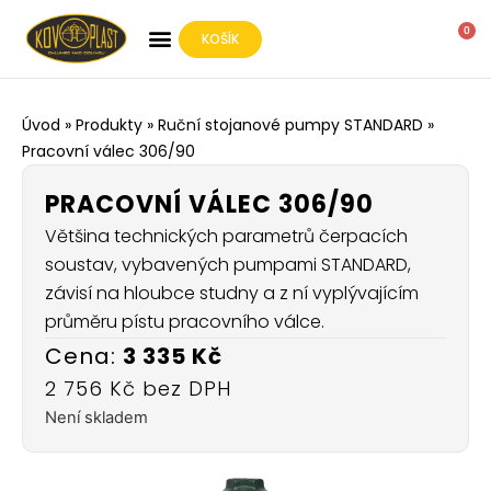
0
KOŠÍK
O SPOLEČNOSTI
Úvod
»
Produkty
»
Ruční stojanové pumpy STANDARD
»
Pracovní válec 306/90
PRACOVNÍ VÁLEC 306/90
Většina technických parametrů čerpacích
soustav, vybavených pumpami STANDARD,
závisí na hloubce studny a z ní vyplývajícím
průměru pístu pracovního válce.
3 335
Kč
2 756
Kč
Není skladem