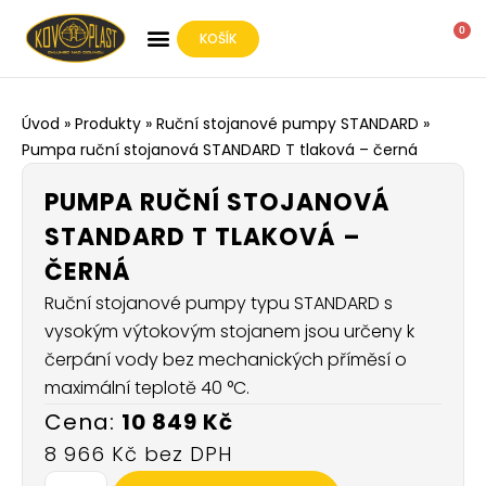
0
KOŠÍK
O SPOLEČNOSTI
Úvod
»
Produkty
»
Ruční stojanové pumpy STANDARD
»
Pumpa ruční stojanová STANDARD T tlaková – černá
PUMPA RUČNÍ STOJANOVÁ
STANDARD T TLAKOVÁ –
ČERNÁ
Ruční stojanové pumpy typu STANDARD s
vysokým výtokovým stojanem jsou určeny k
čerpání vody bez mechanických příměsí o
maximální teplotě 40 °C.
10 849
Kč
8 966
Kč