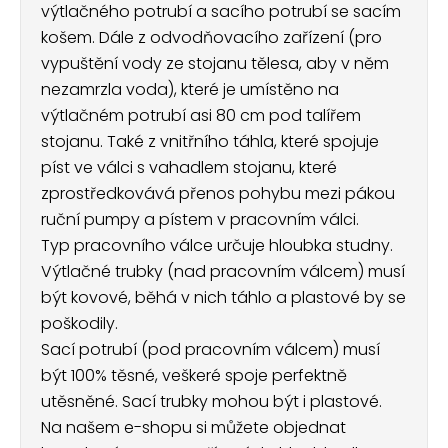
výtlačného potrubí a sacího potrubí se sacím
košem. Dále z odvodňovacího zařízení (pro
vypuštění vody ze stojanu tělesa, aby v něm
nezamrzla voda), které je umístěno na
výtlačném potrubí asi 80 cm pod talířem
stojanu. Také z vnitřního táhla, které spojuje
píst ve válci s vahadlem stojanu, které
zprostředkovává přenos pohybu mezi pákou
ruční pumpy a pístem v pracovním válci.
Typ pracovního válce určuje hloubka studny.
Výtlačné trubky (nad pracovním válcem) musí
být kovové, běhá v nich táhlo a plastové by se
poškodily.
Sací potrubí (pod pracovním válcem) musí
být 100% těsné, veškeré spoje perfektně
utěsněné. Sací trubky mohou být i plastové.
Na našem e-shopu si můžete objednat