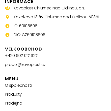
INFORMACE
Kovoplast Chlumec nad Cidlinou, a.s.
Kozelkova 131/IV Chlumec nad Cidlinou 50351
IČ: 60108606
DIČ: CZ60108606
VELKOOBCHOD
+420 607 017 627
prodej@kovoplast.cz
MENU
O společnosti
Produkty
Prodejna