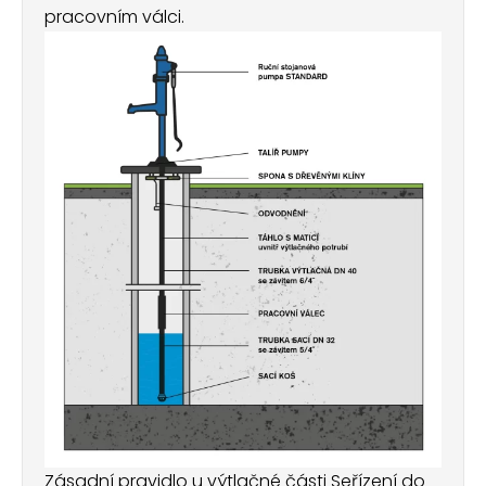
pracovním válci.
Zásadní pravidlo u výtlačné části Seřízení do