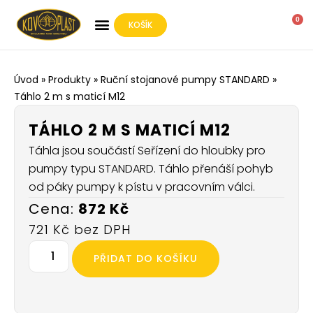
0
KOŠÍK
O SPOLEČNOSTI
Úvod
»
Produkty
»
Ruční stojanové pumpy STANDARD
»
Táhlo 2 m s maticí M12
TÁHLO 2 M S MATICÍ M12
Táhla jsou součástí Seřízení do hloubky pro
pumpy typu STANDARD. Táhlo přenáší pohyb
od páky pumpy k pístu v pracovním válci.
872
Kč
721
Kč
PŘIDAT DO KOŠÍKU