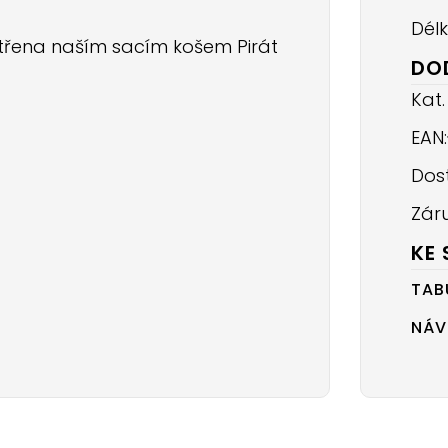
Dél
atřena naším sacím košem Pirát
DO
Kat.
EAN:
Dos
Zár
KE 
TAB
NÁV