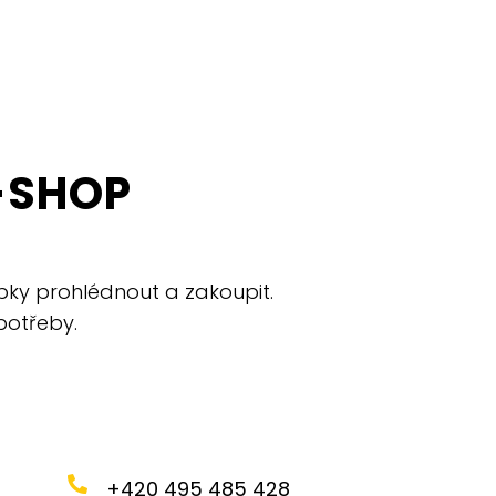
-SHOP
bky prohlédnout a zakoupit.
potřeby.
+420 495 485 428