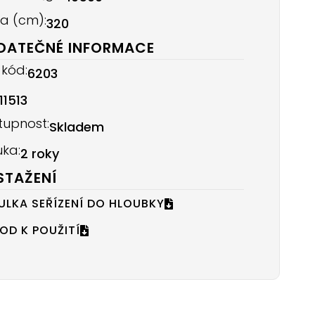
ka (cm):
320
DATEČNÉ INFORMACE
 kód:
6203
11513
tupnost:
Skladem
uka:
2 roky
STAŽENÍ
ULKA SEŘÍZENÍ DO HLOUBKY
OD K POUŽITÍ