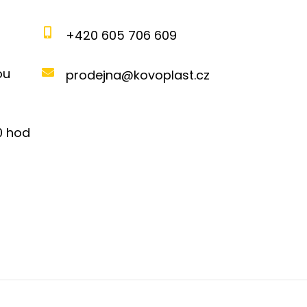
+420 605 706 609
ou
prodejna@kovoplast.cz
00 hod