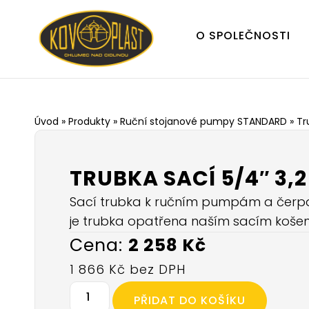
O SPOLEČNOSTI
Úvod
»
Produkty
»
Ruční stojanové pumpy STANDARD
»
Tr
TRUBKA SACÍ 5/4″ 3,2
Sací trubka k ručním pumpám a čerpad
je trubka opatřena naším sacím košem 
2 258
Kč
1 866
Kč
PŘIDAT DO KOŠÍKU