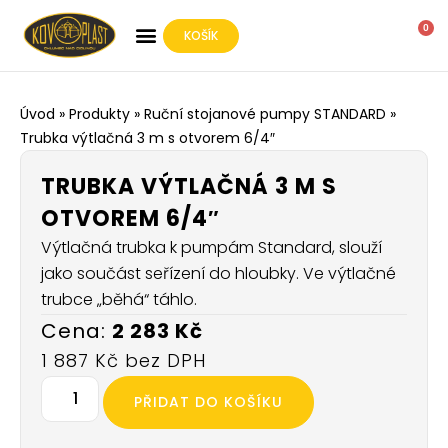
0
KOŠÍK
O SPOLEČNOSTI
Úvod
»
Produkty
»
Ruční stojanové pumpy STANDARD
»
Trubka výtlačná 3 m s otvorem 6/4″
TRUBKA VÝTLAČNÁ 3 M S
OTVOREM 6/4″
Výtlačná trubka k pumpám Standard, slouží
jako součást seřízení do hloubky. Ve výtlačné
trubce „běhá“ táhlo.
2 283
Kč
1 887
Kč
PŘIDAT DO KOŠÍKU