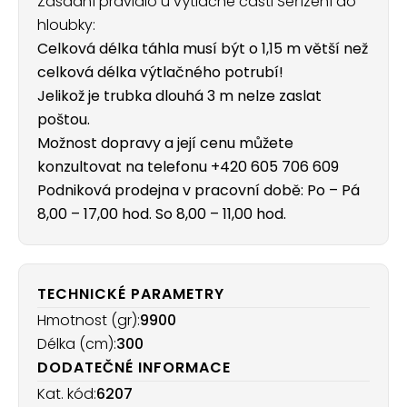
Zásadní pravidlo u výtlačné části Seřízení do
hloubky:
Celková délka táhla musí být o 1,15 m větší než
celková délka výtlačného potrubí!
Jelikož je trubka dlouhá 3 m nelze zaslat
poštou.
Možnost dopravy a její cenu můžete
konzultovat na telefonu +420 605 706 609
Podniková prodejna v pracovní době: Po – Pá
8,00 – 17,00 hod. So 8,00 – 11,00 hod.
TECHNICKÉ PARAMETRY
Hmotnost (gr):
9900
Délka (cm):
300
DODATEČNÉ INFORMACE
Kat. kód:
6207