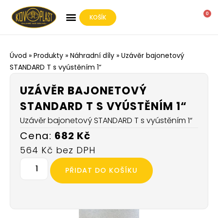
0
KOŠÍK
O SPOLEČNOSTI
Úvod
»
Produkty
»
Náhradní díly
»
Uzávěr bajonetový
STANDARD T s vyústěním 1“
UZÁVĚR BAJONETOVÝ
STANDARD T S VYÚSTĚNÍM 1“
Uzávěr bajonetový STANDARD T s vyústěním 1“
682
Kč
564
Kč
PŘIDAT DO KOŠÍKU